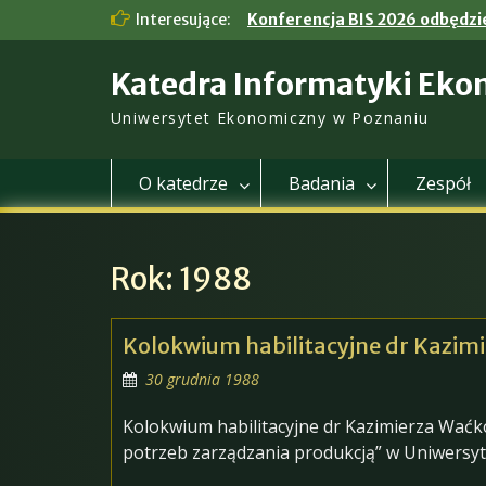
Skip
Interesujące:
Konferencja BIS 2026 odbędzie
to
content
Katedra Informatyki Eko
Uniwersytet Ekonomiczny w Poznaniu
O katedrze
Badania
Zespół
Rok:
1988
Kolokwium habilitacyjne dr Kazim
30 grudnia 1988
Kolokwium habilitacyjne dr Kazimierza Wać
potrzeb zarządzania produkcją” w Uniwers