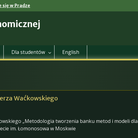
 się w Pradze
nomicznej
Dla studentów
English
ierza Waćkowskiego
kowskiego „Metodologia tworzenia banku metod i modeli dla
ytecie im. Łomonosowa w Moskwie