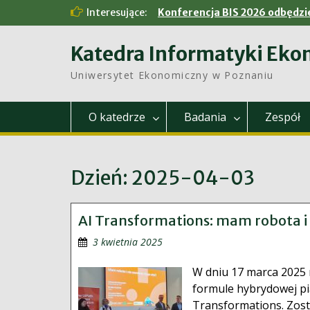
Skip
Interesujące:
Konferencja BIS 2026 odbędzie
to
content
Katedra Informatyki Eko
Uniwersytet Ekonomiczny w Poznaniu
O katedrze
Badania
Zespół
Dzień:
2025-04-03
AI Transformations: mam robota i 
3 kwietnia 2025
W dniu 17 marca 2025
formule hybrydowej pią
Transformations. Zost