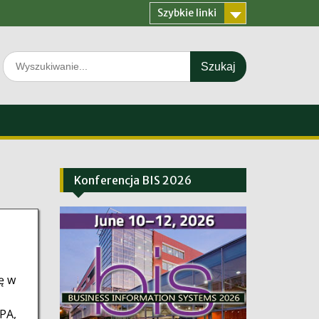
Szybkie linki
Search
for:
Konferencja BIS 2026
ę w
PA,