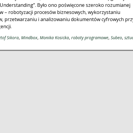
 Understanding”. Było ono poświęcone szeroko rozumianej
w – robotyzacji procesów biznesowych, wykorzystaniu
w, przetwarzaniu i analizowaniu dokumentów cyfrowych prz
encji.
ztof Sikora
,
Mindbox
,
Monika Kosicka
,
roboty programowe
,
Subeo
,
sztu