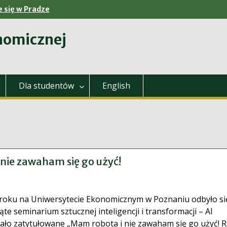
 się w Pradze
nomicznej
Dla studentów
English
nie zawaham się go użyć!
 roku na Uniwersytecie Ekonomicznym w Poznaniu odbyło si
te seminarium sztucznej inteligencji i transformacji – AI
ało zatytułowane „Mam robota i nie zawaham się go użyć! R