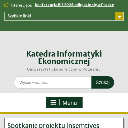
Skip
Konferencja BIS 2026 odbędzie się w Pradze
Interesujące:
to
content
Szybkie linki
Katedra Informatyki
Ekonomicznej
Uniwersytet Ekonomiczny w Poznaniu
Search
for:
Menu
Spotkanie projektu Insemtives