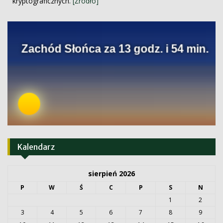
kryptograficznych.
[Źródło]
Kalendarz
sierpień 2026
P
W
Ś
C
P
S
N
1
2
3
4
5
6
7
8
9