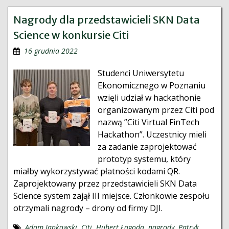
Nagrody dla przedstawicieli SKN Data
Science w konkursie Citi
16 grudnia 2022
Studenci Uniwersytetu
Ekonomicznego w Poznaniu
wzięli udział w hackathonie
organizowanym przez Citi pod
nazwą ”Citi Virtual FinTech
Hackathon”. Uczestnicy mieli
za zadanie zaprojektować
prototyp systemu, który
miałby wykorzystywać płatności kodami QR.
Zaprojektowany przez przedstawicieli SKN Data
Science system zajął III miejsce. Członkowie zespołu
otrzymali nagrody – drony od firmy DJI.
Adam Jankowski
,
Citi
,
Hubert Łagoda
,
nagrody
,
Patryk