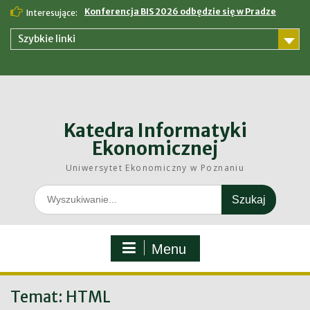
Skip
Konferencja BIS 2026 odbędzie się w Pradze
Interesujące:
to
content
Szybkie linki
Katedra Informatyki
Ekonomicznej
Uniwersytet Ekonomiczny w Poznaniu
Search
for:
Menu
Temat:
HTML