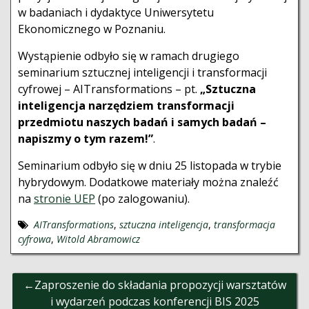
w badaniach i dydaktyce Uniwersytetu
Ekonomicznego w Poznaniu.
Wystąpienie odbyło się w ramach drugiego
seminarium sztucznej inteligencji i transformacji
cyfrowej – AITransformations – pt.
„Sztuczna
inteligencja narzędziem transformacji
przedmiotu naszych badań i samych badań –
napiszmy o tym razem!”
.
Seminarium odbyło się w dniu 25 listopada w trybie
hybrydowym. Dodatkowe materiały można znaleźć
na
stronie UEP
(po zalogowaniu).
AITransformations
,
sztuczna inteligencja
,
transformacja
cyfrowa
,
Witold Abramowicz
Nawigacja
Zaproszenie do składania propozycji warsztatów
wpisu
i wydarzeń podczas konferencji BIS 2025