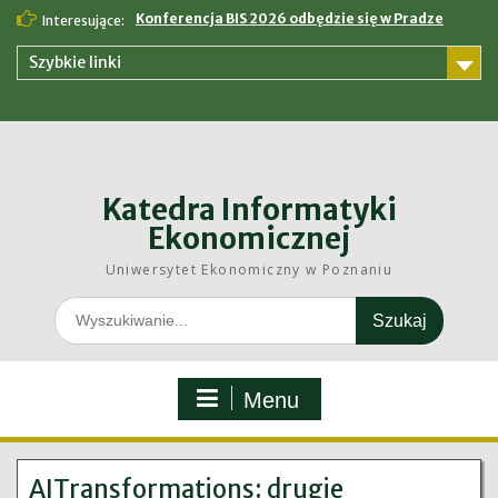
Skip
Konferencja BIS 2026 odbędzie się w Pradze
Interesujące:
to
content
Szybkie linki
Katedra Informatyki
Ekonomicznej
Uniwersytet Ekonomiczny w Poznaniu
Search
for:
Menu
AITransformations: drugie