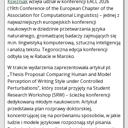
Księżniak
wzięła udział w konferencji EACL 2026
(19th Conference of the European Chapter of the
Association for Computational Linguistics) – jednej z
najważniejszych europejskich konferencji
naukowych w dziedzinie przetwarzania języka
naturalnego, gromadzącej badaczy zajmujących się
m.in. lingwistyką komputerową, sztuczną inteligencją
i analizą tekstu. Tegoroczna edycja konferencji
odbyła się w Rabacie w Maroko.
W trakcie wydarzenia zaprezentowała artykuł pt.
„Thesis Proposal: Comparing Human and Model
Perception of Writing Style under Controlled
Perturbations”, który został przyjęty na Student
Research Workshop (SRW) – ścieżkę konferencji
dedykowaną młodym naukowcom. Artykuł
przedstawia plan rozprawy doktorskiej,
koncentrującej się na porównaniu sposobów, w jakie
ludzie i modele językowe rozpoznają styl pisania.