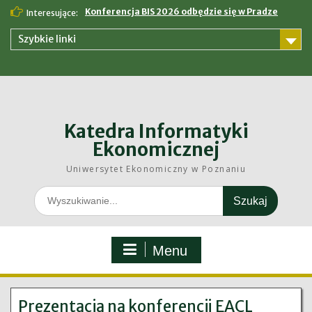
Skip
Konferencja BIS 2026 odbędzie się w Pradze
Interesujące:
to
content
Szybkie linki
Katedra Informatyki
Ekonomicznej
Uniwersytet Ekonomiczny w Poznaniu
Search
for:
Menu
Prezentacja na konferencji EACL