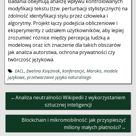
Badania obejmują analizę wpływu kontrolowanych
modyfikacji tekstu (tzw. perturbacji stylistycznych) na
zdolność identyfikacji stylu przez człowieka i
algorytmy. Projekt łączy podejścia obliczeniowe i
eksperymenty z udziałem użytkowników, aby lepiej
zrozumieć różnice między percepcją ludzką a
modelową oraz ich znaczenie dla takich obszarów
jak analiza autorstwa, ochrona prywatności czy
twórczość językowa.
EACL
,
Ewelina Księżniak
,
konferencje
,
Maroko
,
modele
językowe
,
przetwarzanie języka naturalnego
Nawigacja
Analiza neutralności Wikipedii z wykorzystaniem
wpisu
sztucznej inteligencji
Blockchain i mikromobilność: jak przyspieszyć
miliony małych płatności?