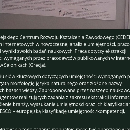
pejskiego Centrum Rozwoju Kształcenia Zawodowego (CEDEF
 internetowych w nowoczesnej analizie umiejętności, prac
ił wyniki swoich badań naukowych. Praca dotyczy ekstrakcji
ości wymaganych przez pracodawców publikowanych w interne
w Salonikach (Grecja).
u słów kluczowych dotyczących umiejętności wymaganych p
atą morfologię języka naturalnego oraz złożone nazwy
ych bazach wiedzy. Zaproponowane przez naszego naukowc
gentów realizujących zadania z zakresu ekstrakcji informacj
eślenie branży, wyszukanie umiejętności oraz ich klasyfikacja
 ESCO – europejską klasyfikację umiejętności/kompetencji,
ealizowanie tego zadania manualnie może być obarczone wi