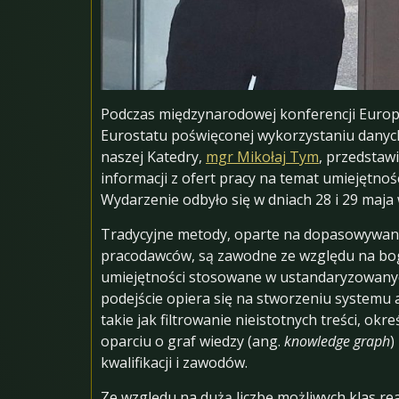
Podczas międzynarodowej konferencji Euro
Eurostatu poświęconej wykorzystaniu danych
naszej Katedry,
mgr Mikołaj Tym
, przedstaw
informacji z ofert pracy na temat umiejętn
Wydarzenie odbyło się w dniach 28 i 29 maja 
Tradycyjne metody, oparte na dopasowywani
pracodawców, są zawodne ze względu na bog
umiejętności stosowane w ustandaryzowan
podejście opiera się na stworzeniu systemu a
takie jak filtrowanie nieistotnych treści, okr
oparciu o graf wiedzy (ang.
knowledge graph
)
kwalifikacji i zawodów.
Ze względu na dużą liczbę możliwych klas r