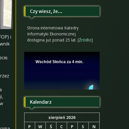
Czy wiesz, że…
Strona internetowa Katedry
Informatyki Ekonomicznej
OP) i
dostępna już ponad 25 lat. [
Źródło
]
ownik
cie.
rzez
a
i,
Kalendarz
 w
sierpień 2026
P
W
Ś
C
P
S
N
eloma