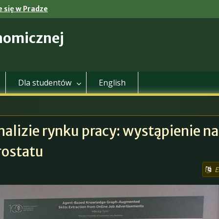
 się w Pradze
nomicznej
Dla studentów
English
nalizie rynku pracy: wystąpienie na
rostatu
E