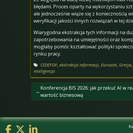
błędami. Proces oparty na wykorzystaniu szt
ale jednocześnie wiąże się z koniecznością 
weryfikacji jakości innych rozwiązań w tej dz
Wiarygodna ekstrakcja tych informacji na du
zapotrzebowania na umiejętności oraz kompet
mogłaby pomóc kształtować polityki społeczn
rynku pracy.
CEDEFOP
,
ekstrakcja informacji
,
Eurostat
,
Grecja
inteligencja
Nawigacja
Konferencja BIS 2026: jak przekuć AI w re
wpisu
wartość biznesową
Ka