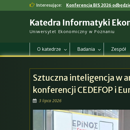
Skip
Interesujące:
Konferencja BIS 2026 odbędzie
to
content
Katedra Informatyki Eko
Uniwersytet Ekonomiczny w Poznaniu
O katedrze
Badania
Zespół
Sztuczna inteligencja w a
konferencji CEDEFOP i Eu
3 lipca 2026