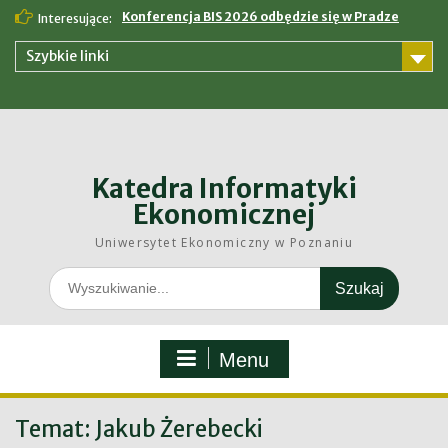
Skip
Konferencja BIS 2026 odbędzie się w Pradze
Interesujące:
to
content
Szybkie linki
Katedra Informatyki
Ekonomicznej
Uniwersytet Ekonomiczny w Poznaniu
Search
for:
Menu
Temat:
Jakub Żerebecki