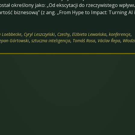
ostał określony jako: „Od ekscytacji do rzeczywistego wpływu
rtość biznesową” (z ang. „From Hype to Impact: Turning AI 
a Loebbecke
,
Cyryl Leszczyński
,
Czechy
,
Elżbieta Lewańska
,
konferencje
,
epan Górtowski
,
sztuczna inteligencja
,
Tomáš Rosa
,
Václav Řepa
,
Włodz