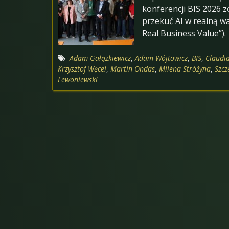
konferencji BIS 2026 z
przekuć AI w realną wa
Real Business Value”).
Adam Gałązkiewicz
,
Adam Wójtowicz
,
BIS
,
Claudi
Krzysztof Węcel
,
Martin Ondas
,
Milena Stróżyna
,
Szcz
Lewoniewski