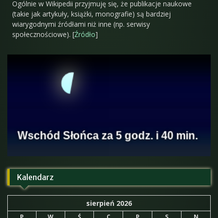
Ogólnie w Wikipedii przyjmuję się, że publikacje naukowe
(takie jak artykuły, książki, monografie) są bardziej
wiarygodnymi źródłami niż inne (np. serwisy
społecznościowe). [
Źródło
]
Kalendarz
sierpień 2026
P
W
Ś
C
P
S
N