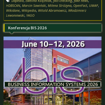
DBpedia
,
Ewelina Księżniak
,
fact-checking
,
fake news
,
HDBSCAN
,
Marcin Sawiński
,
Milena Stróżyna
,
OpenFact
,
UMAP
,
Wikidane
,
Wikipedia
,
Witold Abramowicz
,
Włodzimierz
Lewoniewski
,
YAGO
Konferencja BIS 2026