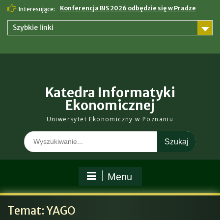
Skip
Konferencja BIS 2026 odbędzie się w Pradze
Interesujące:
to
content
Szybkie linki
Katedra Informatyki
Ekonomicznej
Uniwersytet Ekonomiczny w Poznaniu
Search
for:
Menu
Temat:
YAGO