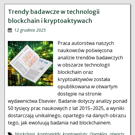
Trendy badawcze w technologii
blockchain i kryptoaktywach
12 grudnia 2025
Praca autorstwa naszych
naukowców poświęcona
analizie trendów badawczych
w obszarze technologii
blockchain oraz
kryptoaktywów została
opublikowana w otwartym
dostępie na stronie
wydawnictwa Elsevier. Badanie dotyczy analizy ponad
50 tysięcy prac naukowych z lat 2015–2025, a wyniki
dostarczają unikalnego, opartego na danych obrazu
tego, jak ewoluują badania nad blockchainem.
blockchain
,
kryptogiełdy
,
kryptowaluty
,
OpenAlex
,
otwarty