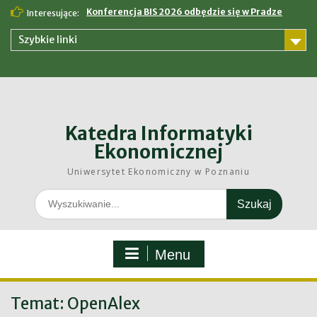
Skip
Konferencja BIS 2026 odbędzie się w Pradze
Interesujące:
to
content
Szybkie linki
Katedra Informatyki
Ekonomicznej
Uniwersytet Ekonomiczny w Poznaniu
Search
for:
Menu
Temat:
OpenAlex