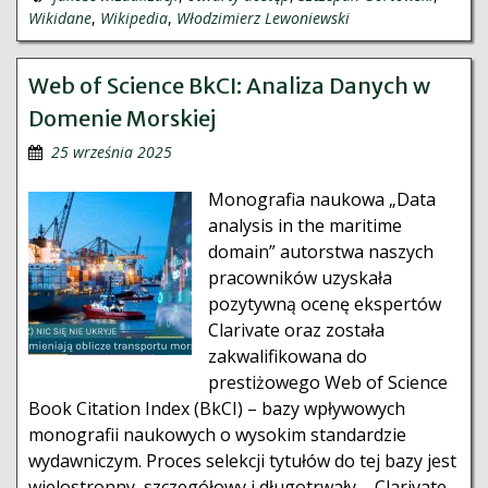
Wikidane
,
Wikipedia
,
Włodzimierz Lewoniewski
Web of Science BkCI: Analiza Danych w
Domenie Morskiej
25 września 2025
Monografia naukowa „Data
analysis in the maritime
domain” autorstwa naszych
pracowników uzyskała
pozytywną ocenę ekspertów
Clarivate oraz została
zakwalifikowana do
prestiżowego Web of Science
Book Citation Index (BkCI) – bazy wpływowych
monografii naukowych o wysokim standardzie
wydawniczym. Proces selekcji tytułów do tej bazy jest
wielostronny, szczegółowy i długotrwały – Clarivate