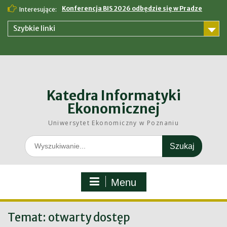
Skip
Konferencja BIS 2026 odbędzie się w Pradze
Interesujące:
to
content
Szybkie linki
Katedra Informatyki
Ekonomicznej
Uniwersytet Ekonomiczny w Poznaniu
Search
for:
Menu
Temat:
otwarty dostęp