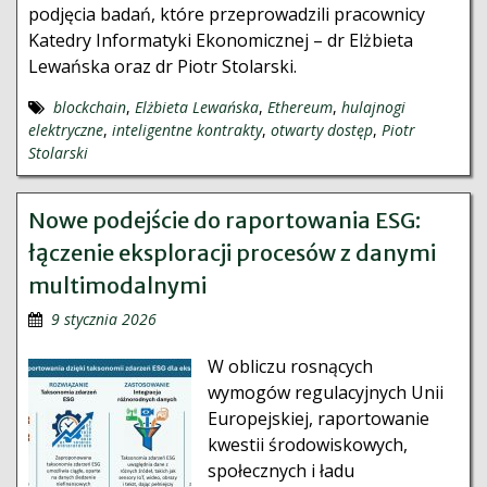
podjęcia badań, które przeprowadzili pracownicy
Katedry Informatyki Ekonomicznej – dr Elżbieta
Lewańska oraz dr Piotr Stolarski.
blockchain
,
Elżbieta Lewańska
,
Ethereum
,
hulajnogi
elektryczne
,
inteligentne kontrakty
,
otwarty dostęp
,
Piotr
Stolarski
Nowe podejście do raportowania ESG:
łączenie eksploracji procesów z danymi
multimodalnymi
9 stycznia 2026
W obliczu rosnących
wymogów regulacyjnych Unii
Europejskiej, raportowanie
kwestii środowiskowych,
społecznych i ładu