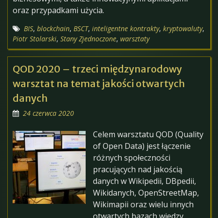
oraz przypadkami użycia.
BIS
,
blockchain
,
BSCT
,
inteligentne kontrakty
,
kryptowaluty
,
Piotr Stolarski
,
Stany Zjednoczone
,
warsztaty
QOD 2020 – trzeci międzynarodowy
warsztat na temat jakości otwartych
danych
24 czerwca 2020
Celem warsztatu QOD (Quality
of Open Data) jest łączenie
różnych społeczności
pracujących nad jakością
danych w Wikipedii, DBpedii,
Wikidanych, OpenStreetMap,
Wikimapii oraz wielu innych
otwartych bazach wiedzy.