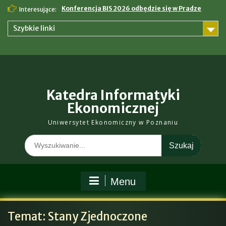
Skip
Konferencja BIS 2026 odbędzie się w Pradze
Interesujące:
to
content
Szybkie linki
Katedra Informatyki
Ekonomicznej
Uniwersytet Ekonomiczny w Poznaniu
Search
for:
Menu
Temat:
Stany Zjednoczone