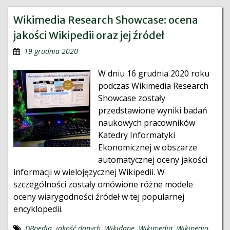
Wikimedia Research Showcase: ocena
jakości Wikipedii oraz jej źródeł
19 grudnia 2020
W dniu 16 grudnia 2020 roku
podczas Wikimedia Research
Showcase zostały
przedstawione wyniki badań
naukowych pracowników
Katedry Informatyki
Ekonomicznej w obszarze
automatycznej oceny jakości
informacji w wielojęzycznej Wikipedii. W
szczególności zostały omówione różne modele
oceny wiarygodności źródeł w tej popularnej
encyklopedii.
DBpedia
,
jakość danych
,
Wikidane
,
Wikimedia
,
Wikipedia
,