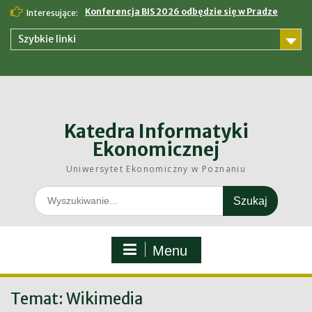
Skip
Konferencja BIS 2026 odbędzie się w Pradze
Interesujące:
to
content
Szybkie linki
Katedra Informatyki
Ekonomicznej
Uniwersytet Ekonomiczny w Poznaniu
Search
for:
Menu
Temat:
Wikimedia