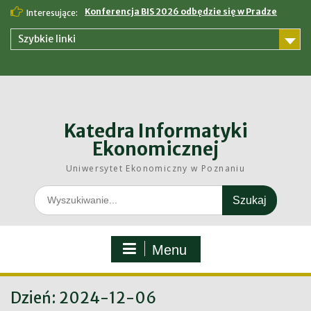
Skip
Konferencja BIS 2026 odbędzie się w Pradze
Interesujące:
to
content
Szybkie linki
Katedra Informatyki
Ekonomicznej
Uniwersytet Ekonomiczny w Poznaniu
Search
for:
Menu
Dzień:
2024-12-06