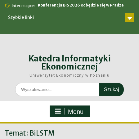
Skip
Konferencja BIS 2026 odbędzie się w Pradze
Interesujące:
to
content
Szybkie linki
Katedra Informatyki
Ekonomicznej
Uniwersytet Ekonomiczny w Poznaniu
Search
for:
Menu
Temat:
BiLSTM