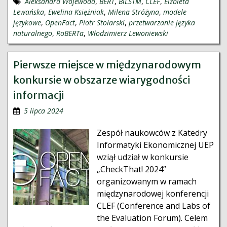
Aleksandra Wojewoda
,
BERT
,
BiLSTM
,
CLEF
,
Elżbieta
Lewańska
,
Ewelina Księżniak
,
Milena Stróżyna
,
modele
językowe
,
OpenFact
,
Piotr Stolarski
,
przetwarzanie języka
naturalnego
,
RoBERTa
,
Włodzimierz Lewoniewski
Pierwsze miejsce w międzynarodowym
konkursie w obszarze wiarygodności
informacji
5 lipca 2024
Zespół naukowców z Katedry
Informatyki Ekonomicznej UEP
wziął udział w konkursie
„CheckThat! 2024”
organizowanym w ramach
międzynarodowej konferencji
CLEF (Conference and Labs of
the Evaluation Forum). Celem