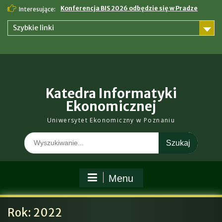
Skip
Konferencja BIS 2026 odbędzie się w Pradze
Interesujące:
to
content
Szybkie linki
Katedra Informatyki
Ekonomicznej
Uniwersytet Ekonomiczny w Poznaniu
Search
for:
Menu
Rok:
2022