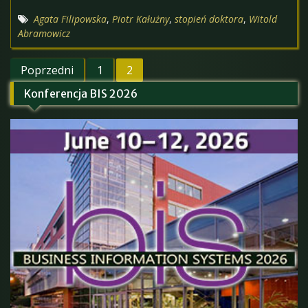
Agata Filipowska
,
Piotr Kałużny
,
stopień doktora
,
Witold
Abramowicz
Stronicowanie
Poprzedni
1
2
wpisów
Konferencja BIS 2026