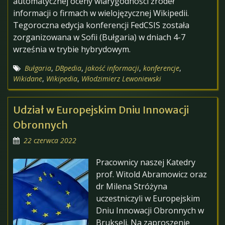
automatycznej oceny wiarygodności źródeł
informacji o firmach w wielojęzycznej Wikipedii.
Tegoroczna edycja konferencji FedCSIS została
zorganizowana w Sofii (Bułgaria) w dniach 4-7
września w trybie hybrydowym.
Bułgaria
,
DBpedia
,
jakość informacji
,
konferencje
,
Wikidane
,
Wikipedia
,
Włodzimierz Lewoniewski
Udział w Europejskim Dniu Innowacji
Obronnych
22 czerwca 2022
Pracownicy naszej Katedry
prof. Witold Abramowicz oraz
dr Milena Stróżyna
uczestniczyli w Europejskim
Dniu Innowacji Obronnych w
Brukseli. Na zaproszenie